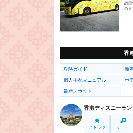
循環
の直
香
攻略ガイド
新
個人手配マニュアル
ホ
最新スポット
香港ディズニーラン
アトラク
ショー