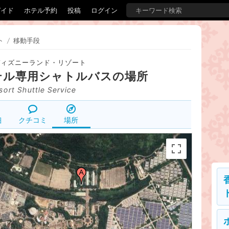
ガイド
ホテル予約
投稿
ログイン
ト
/
移動手段
ディズニーランド・リゾート
テル専用シャトルバス
の場所
sort Shuttle Service
細
クチコミ
場所