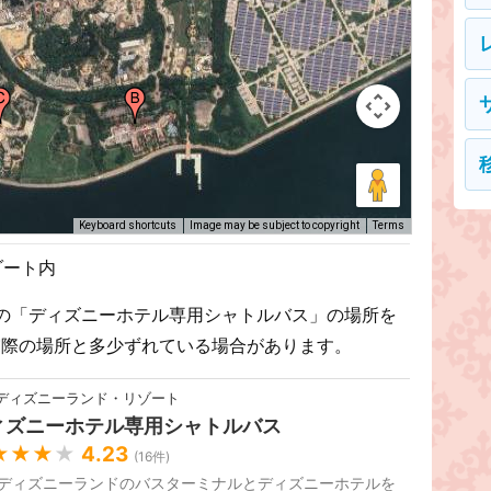
Keyboard shortcuts
Image may be subject to copyright
Terms
ゾート内
の「ディズニーホテル専用シャトルバス」の場所を
。実際の場所と多少ずれている場合があります。
ディズニーランド・リゾート
ィズニーホテル専用シャトルバス
★★★
★
4.23
(
16
件)
ディズニーランドのバスターミナルとディズニーホテルを