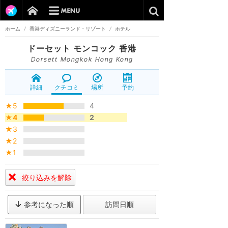
ホーム
/
香港ディズニーランド・リゾート
/
ホテル
ドーセット モンコック 香港
Dorsett Mongkok Hong Kong
詳細
クチコミ
場所
予約
★5
4
★4
2
★3
★2
★1
絞り込みを解除
参考になった順
訪問日順