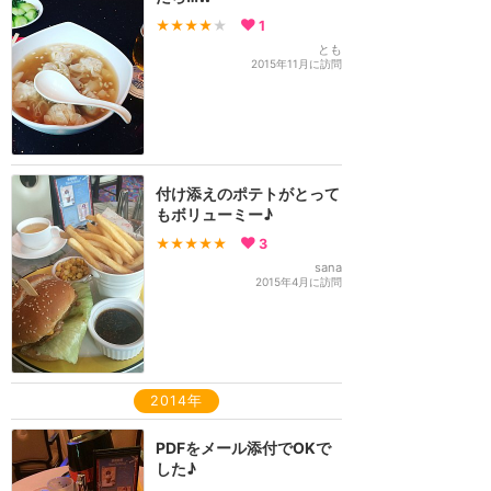
★★★★
★
1
とも
2015年11月に訪問
付け添えのポテトがとって
もボリューミー♪
★★★★★
3
sana
2015年4月に訪問
2014年
PDFをメール添付でOKで
した♪