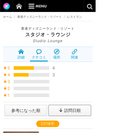
ホーム
/
香港ディズニーランド・リゾート
/
レストラン
香港ディズニーランド・リゾート
スタジオ・ラウンジ
Studio Lounge
詳細
クチコミ
場所
関連
★5
4
★4
3
★3
★2
★1
参考になった順
訪問日順
2018年