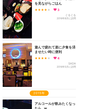
を見ながらごはん
★★★★
★
3
ぐるぐる
2016年8月に訪問
遊んで疲れて楽に夕食を済
ませたい時に便利
★★★★
★
4
SADA
2016年5月に訪問
2015年
アルコールが飲みたくなっ
たら…w