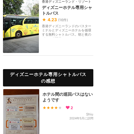
香港ディズニーランド・リゾート
ディズニーホテル専用シャ
トルバス
★
4.23
(
16
件)
香港ディズニーランドのバスター
ミナルとディズニーホテルを循環
する無料シャトルバス。朝と夜の
ピーク時間帯はホ...
ディズニーホテル専用シャトルバス
の感想
ホテル間の巡回バスはない
ようです
★★★★
★
2
Shiu
2024年5月に訪問