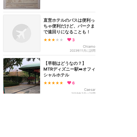
直営ホテルのバスは便利っ
ちゃ便利だけど、パークま
で遠回りになることも！
★★★
★★
3
Chiamo
2023年11月に訪問
【早朝はどうなの？】
MTRディズニー駅➡️オフィ
シャルホテル
★★★★★
6
Caesar
2018年3月に訪問
【ホテル宿泊者以外も利用
可❗️】便利な無料シャトル
バス