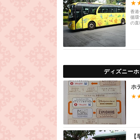
★
香港
循環
の直
ディズニーホ
ホ
★
【