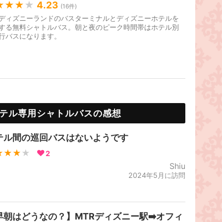
★★★
★
4.23
(
16
件)
ディズニーランドのバスターミナルとディズニーホテルを
する無料シャトルバス。朝と夜のピーク時間帯はホテル別
行バスになります。
テル専用シャトルバスの感想
テル間の巡回バスはないようです
★★★
★
2
Shiu
2024年5月に訪問
早朝はどうなの？】MTRディズニー駅➡️オフィ