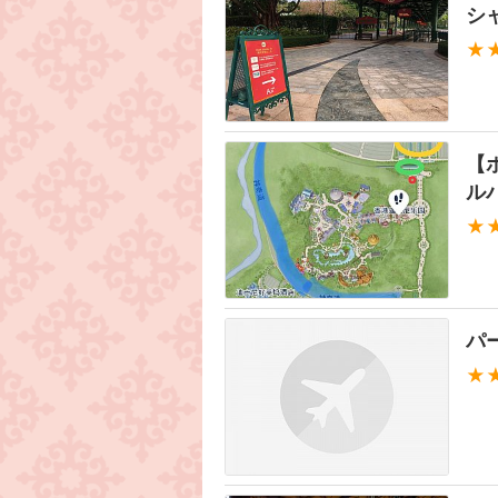
シ
★
【
ル
★
パ
★