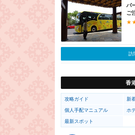
パ
ご
★
訪
香
攻略ガイド
新
個人手配マニュアル
ホ
最新スポット