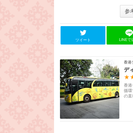
参
LINE
ツイート
香港
デ
★
香港
循環
の直