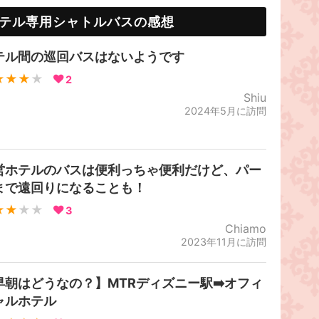
テル専用シャトルバスの感想
テル間の巡回バスはないようです
★★★
★
2
Shiu
2024年5月に訪問
営ホテルのバスは便利っちゃ便利だけど、パー
まで遠回りになることも！
★★
★★
3
Chiamo
2023年11月に訪問
早朝はどうなの？】MTRディズニー駅➡️オフィ
ャルホテル