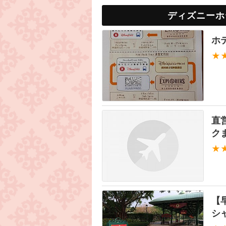
ディズニーホ
ホ
★
直
ク
★
【
シ