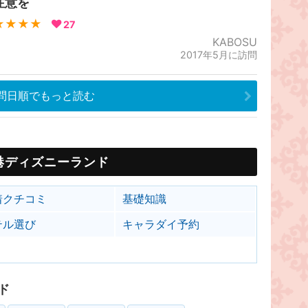
注意を
★★★★
27
KABOSU
2017年5月に訪問
問日順でもっと読む
港ディズニーランド
着クチコミ
基礎知識
テル選び
キャラダイ予約
ド