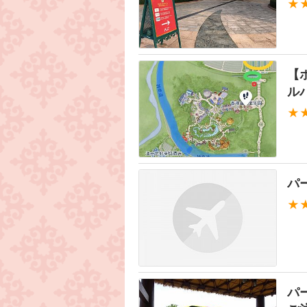
★
【
ル
★
パ
★
パ