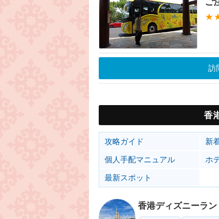
ご
★
訪
香
攻略ガイド
新
個人手配マニュアル
ホ
最新スポット
香港ディズニーラン