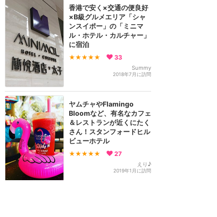
香港で安く×交通の便良好
×B級グルメエリア「シャ
ンスイポー」の「ミニマ
ル・ホテル・カルチャー」
に宿泊
★★★★★
33
Summy
2018年7月に訪問
ヤムチャやFlamingo
Bloomなど、有名なカフェ
＆レストランが近くにたく
さん！スタンフォードヒル
ビューホテル
★★★★★
27
えり♪
2019年1月に訪問
パークへの交通の便が良
く、できるだけ安く宿泊し