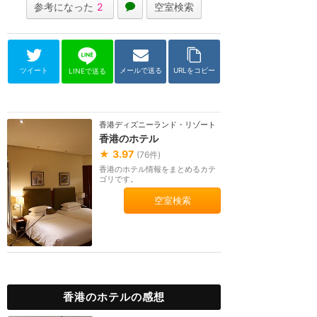
参考になった
2
空室検索
ツイート
メールで送る
URLをコピー
LINEで送る
香港ディズニーランド・リゾート
香港のホテル
★
3.97
(
76
件)
香港のホテル情報をまとめるカテ
ゴリです。
空室検索
香港のホテルの感想