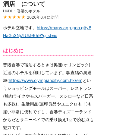
酒店 について
HKDL：香港のホテル
★★★★★
2026年6月に訪問
ホテル立地です。
https://maps.app.goo.gl/yB
HaGc3Nj7tUk9659?g_st=ic
はじめに
普段香港で宿泊するときは奥運(オリンピック)
近辺のホテルを利用しています。駅直結の奥運
城(
https://www.olympiancity.com.hk/en
)とい
うショッピングモールはスーパー、レストラン
(焼肉ライクやモスバーガー、スシローなど日系
も多数)、生活用品(無印良品やユニクロも！)も
揃い非常に便利ですし、香港ディズニーランド
からだとサニーベイでの乗り換え1回で済む点も
魅力です。