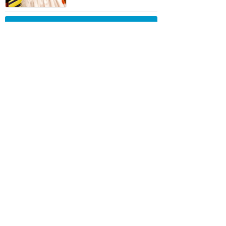
訪問日順でもっと読む
香港ディズニーランド
攻略ガイド
新着クチコミ
基礎知識
個人手配マニュアル
ホテル選び
キャラダイ予約
最新スポット
香港ディズニーランド
アトラク
ショー
グルメ