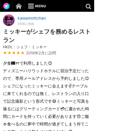
kawamottchan
5年前に投稿
ミッキーがシェフを務めるレスト
ラン
HKDL：シェフ・ミッキー
★★★★★
2016年2月に訪問
夕食🌃🍴で利用しました😊
ディズニーハリウッドホテルに宿泊予定だった
ので、専用メールアドレスから予約しました😉
シェフになったミッキーに会えます✌️テーブル
に来てくれるのでは無く、レストランの入り口
で記念撮影という形式です😅ミッキーと写真を
撮るにはグリーティングカード💳に書かれた時
間にカードを持っていく必要があります😓ご飯
🍚食べるのに夢中で時間が過ぎてしまう何てこ