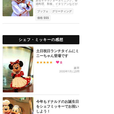
あるキャラクターダイニング。香
港料理、和食、イタリアンなどが
揃うブッフェ形式...
ブッフェ
グリーティング
価格 $$$
シェフ・ミッキーの感想
土日祝日ランチタイムにミ
ニーちゃん登場です
★★★★★
8
麻琴
2020年1月に訪問
今年もドナルドのお誕生日
をシェフミッキーでお祝い
しよう！