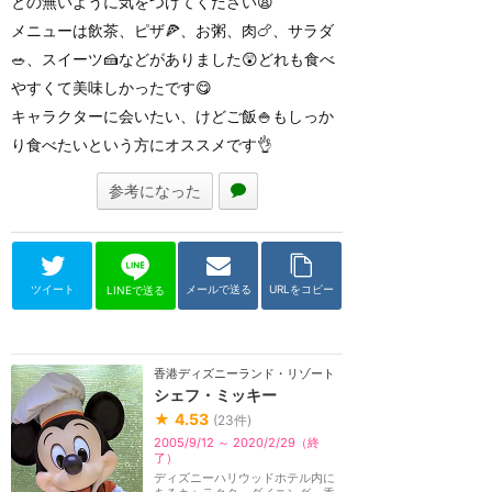
との無いように気をつけてください😩
メニューは飲茶、ピザ🍕、お粥、肉🍗、サラダ
🥗、スイーツ🍰などがありました😲どれも食べ
やすくて美味しかったです😋
キャラクターに会いたい、けどご飯🍚もしっか
り食べたいという方にオススメです👌
参考になった
ツイート
メールで送る
URLをコピー
LINEで送る
香港ディズニーランド・リゾート
シェフ・ミッキー
★
4.53
(
23
件)
2005/9/12 ～ 2020/2/29（終
了）
ディズニーハリウッドホテル内に