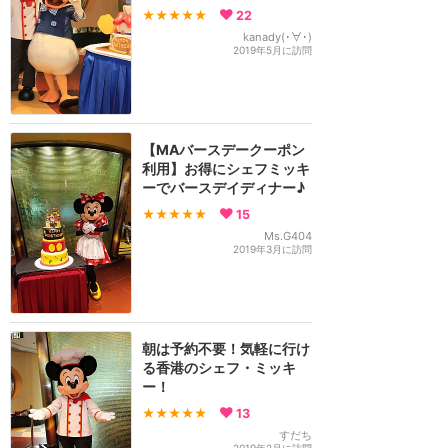
★★★★★
22
kanady(･∀･)
2019年5月に訪問
【MAバースデークーポン
利用】お得にシェフミッキ
ーでバースデイディナー♪
★★★★★
15
Ms.G404
2019年3月に訪問
朝は予約不要！気軽に行け
る香港のシェフ・ミッキ
ー！
★★★★★
13
すだち