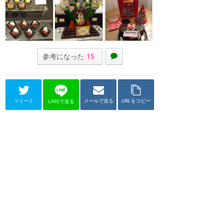
参考になった
15
ツイート
メールで送る
URLをコピー
LINEで送る
香港ディズニーランド・リゾート
シェフ・ミッキー
★
4.53
(
23
件)
2005/9/12 ～ 2020/2/29（終
了）
ディズニーハリウッドホテル内に
あるキャラクターダイニング。香
港料理、和食、イタリアンなどが
揃うブッフェ形式...
ブッフェ
グリーティング