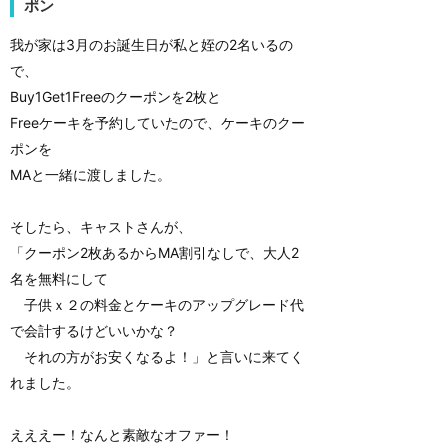
ポン
我が家は3月のお誕生日が私と姪の2名いるの
で、
Buy1Get1Freeのクーポンを2枚と
Freeケーキを予約していたので、ケーキのクー
ポンを
MAと一緒に渡しました。
そしたら、キャストさんが、
「クーポン2枚あるからMA割引なしで、大人2
名を無料にして
子供ｘ２の料金とケーキのアップグレード代
で会計するけどいいかな？
それの方がお安くなるよ！」と言いに来てく
れました。
えええー！なんと素敵なオファー！