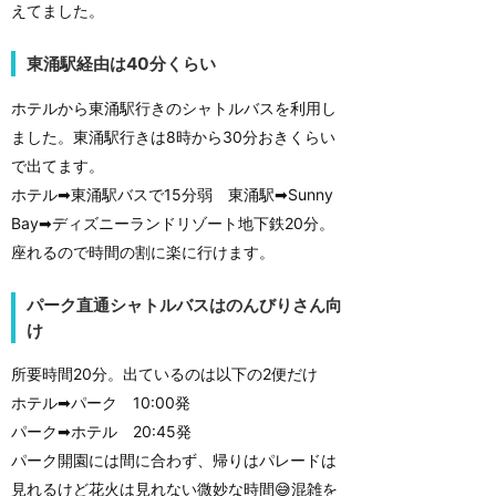
えてました。
東涌駅経由は40分くらい
ホテルから東涌駅行きのシャトルバスを利用し
ました。東涌駅行きは8時から30分おきくらい
で出てます。
ホテル➡東涌駅バスで15分弱 東涌駅➡Sunny
Bay➡ディズニーランドリゾート地下鉄20分。
座れるので時間の割に楽に行けます。
パーク直通シャトルバスはのんびりさん向
け
所要時間20分。出ているのは以下の2便だけ
ホテル➡パーク 10:00発
パーク➡ホテル 20:45発
パーク開園には間に合わず、帰りはパレードは
見れるけど花火は見れない微妙な時間😅混雑を