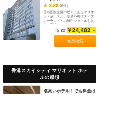
★
3.88
(
6
件)
香港国際空港の近くにあるマリオ
ット系ホテル。空港や香港ディズ
ニーランドへの無料シャトルを提
供。香港ディズニ...
￥24,482
～
1泊1室
空室検索
香港スカイシティ マリオット ホテ
ルの感想
名高いホテル！でも料金は
リーズナブル！会員なら更
にお得！
★★★★★
18
yoshiwo
2019年9月に訪問