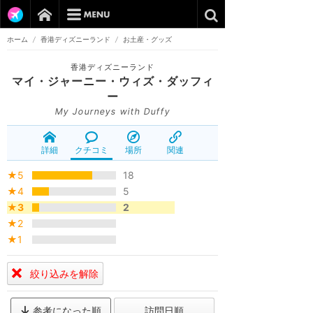
ホーム
/
香港ディズニーランド
/
お土産・グッズ
香港ディズニーランド
マイ・ジャーニー・ウィズ・ダッフィ
ー
My Journeys with Duffy
詳細
クチコミ
場所
関連
★5
18
★4
5
★3
2
★2
★1
絞り込みを解除
参考になった順
訪問日順