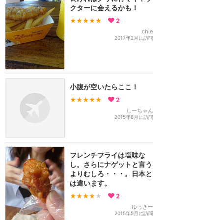
クターに会えるかも！
★★★★★
2
chie
2017年2月に訪問
小腹が空いたらここ！
★★★★★
2
しーちゃん
2015年8月に訪問
フレンチフライは塩味な
し。さらにナゲットと言う
よりむしろ・・・。日本と
は違います。
★★★★
★
2
ゆっきー
2015年5月に訪問