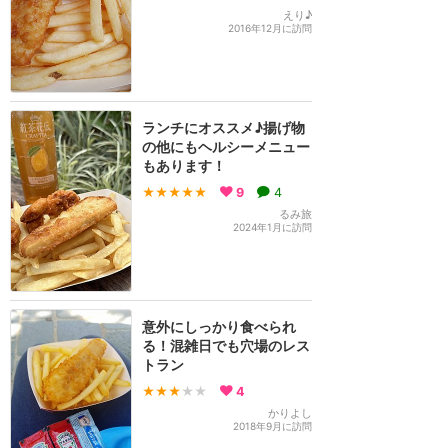
えり♪
2016年12月に訪問
ランチにオススメ♪揚げ物
の他にもヘルシーメニュー
もあります！
★★★★★
9
4
るみ旅
2024年1月に訪問
意外にしっかり食べられ
る！混雑日でも穴場のレス
トラン
★★★
★★
4
かりよし
2018年9月に訪問