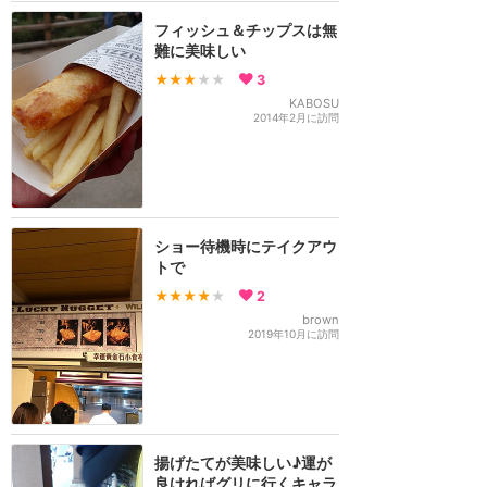
フィッシュ＆チップスは無
難に美味しい
★★★
★★
3
KABOSU
2014年2月に訪問
ショー待機時にテイクアウ
トで
★★★★
★
2
brown
2019年10月に訪問
揚げたてが美味しい♪運が
良ければグリに行くキャラ