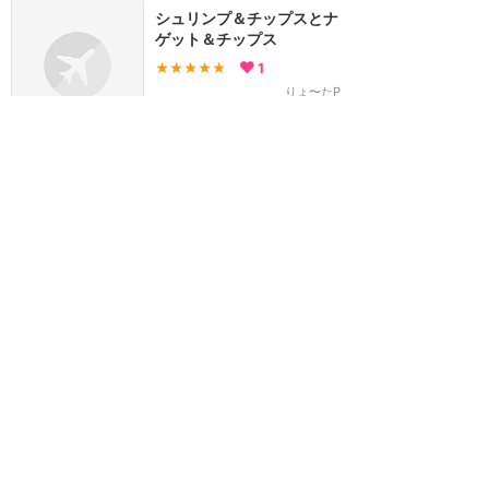
シュリンプ＆チップスとナ
ゲット＆チップス
★★★★★
1
りょ〜たP
2015年10月に訪問
ほんのり炭酸で美味しい！
★★★★
★
1
mu-chan🐰🚔
2015年6月に訪問
開いていなかった
★
★★★★
gah-ko
2018年9月に訪問
評価のみ
★★★★★