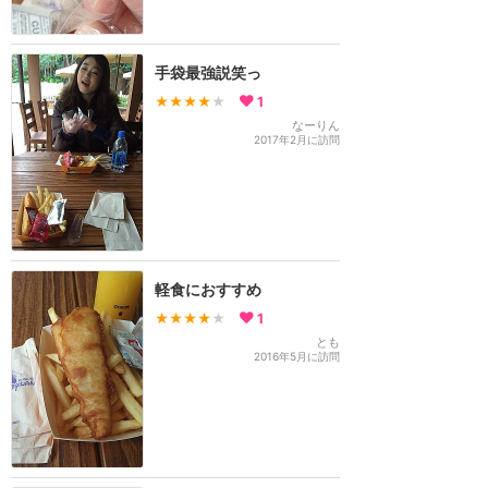
手袋最強説笑っ
★★★★
★
1
なーりん
2017年2月に訪問
軽食におすすめ
★★★★
★
1
とも
2016年5月に訪問