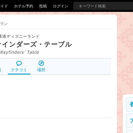
ガイド
ホテル予約
投稿
ログイン
ラン
香港ディズニーランド
ァインダーズ・テーブル
Wayfinders' Table
細
クチコミ
場所