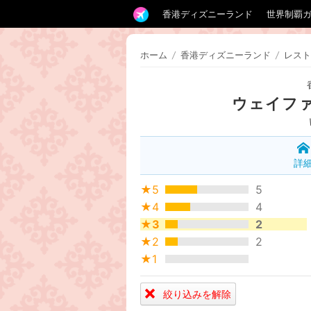
香港ディズニーランド
世界制覇
ホーム
/
香港ディズニーランド
/
レスト
ウェイフ
詳
★5
5
★4
4
★3
2
★2
2
★1
絞り込みを解除