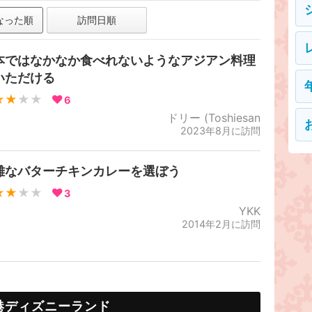
なった順
訪問日順
本ではなかなか食べれないようなアジアン料理
いただける
★★
★★
6
ドリー (Toshiesan
2023年8月に訪問
難なバターチキンカレーを選ぼう
★★
★★
3
YKK
2014年2月に訪問
港ディズニーランド