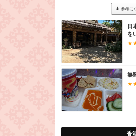
参考に
日
を
★
無
★
香