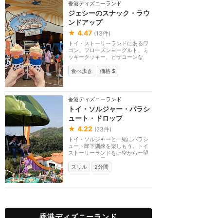
香港ディズニーランド
ジェシーのスナック・ラウ
ンドアップ
★
4.47
(
13
件)
トイ・ストーリーランドにあるワ
ゴン。フローズンヨーグルト、ミ
ッキークッキー、ピザコーンな
ど。
食べ歩き
価格 $
香港ディズニーランド
トイ・ソルジャー・パラシ
ュート・ドロップ
★
4.22
(
23
件)
トイ・ソルジャーと一緒にパラシ
ュート降下訓練を楽しもう。トイ
ストーリーランドを上空から一望
できます。お尻は...
スリル
2分間
香港ディズニーランド