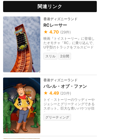
関連リンク
香港ディズニーランド
RCレーサー
★
4.70
(
29
件)
映画『トイストーリー』に登場し
たオモチャ「RC」に乗り込んで、
U字型のトラックをフルスピード
で駆け抜けよう。一...
スリル
2分間
香港ディズニーランド
バレル・オブ・ファン
★
4.49
(
20
件)
トイ・ストーリーのウッディーや
ジェシーとグリーティングできる
スポット。巨大な青いバケツが目
印です。
グリーティング