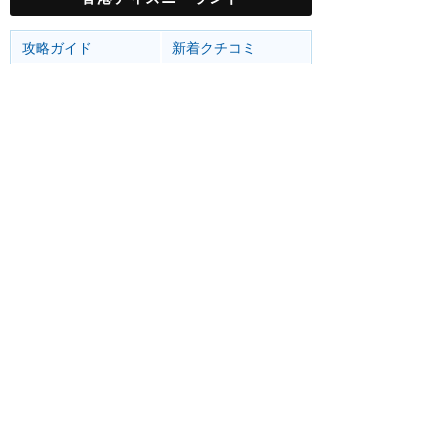
攻略ガイド
新着クチコミ
基礎知識
個人手配マニュアル
ホテル選び
キャラダイ予約
最新スポット
香港ディズニーランド
アトラク
ショー
グルメ
イベント
グッズ
リゾート情報
ホテル
グルメ
サービス