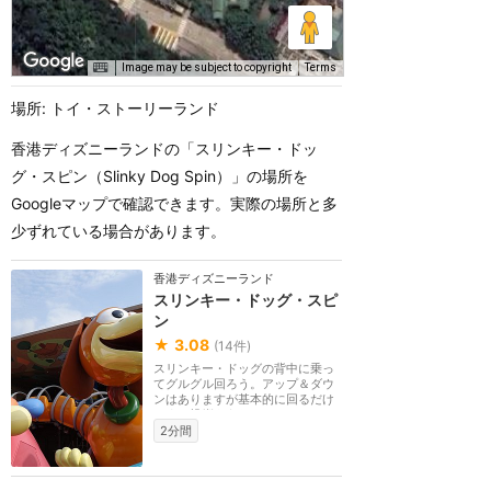
Image may be subject to copyright
Terms
場所: トイ・ストーリーランド
香港ディズニーランドの「スリンキー・ドッ
グ・スピン（Slinky Dog Spin）」の場所を
Googleマップで確認できます。実際の場所と多
少ずれている場合があります。
香港ディズニーランド
スリンキー・ドッグ・スピ
ン
★
3.08
(
14
件)
スリンキー・ドッグの背中に乗っ
てグルグル回ろう。アップ＆ダウ
ンはありますが基本的に回るだけ
です。操縦もあり...
2分間