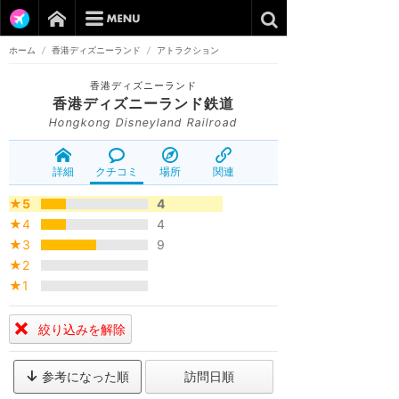
ホーム
/
香港ディズニーランド
/
アトラクション
香港ディズニーランド
香港ディズニーランド鉄道
Hongkong Disneyland Railroad
詳細
クチコミ
場所
関連
★5
4
★4
4
★3
9
★2
★1
絞り込みを解除
参考になった順
訪問日順