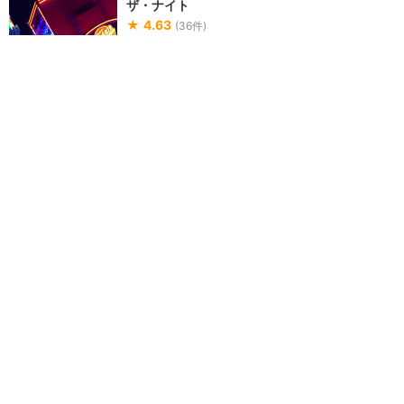
ザ・ナイト
★
4.63
(
36
件)
休演中？
LEDで生まれ変わった最新型エレ
クトリカルパレード。ゲストがフ
ロートやダンサーの光を操れる仕
組みが導入されてい...
40分間
ディズニー・ペイント・ザ・ナイト
の感想
あまり待たずによく観れま
す♪ソーサラーミッキー
も！
★★★★★
13
えり
2015年10月に訪問