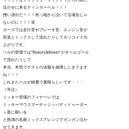
泣かせに来るティンカーベル！！！
憎い演出だ！！！初っ端から泣いてる場合じゃ
ないのに！！！笑
カーズでは走行音やブレーキ音、エンジン音が
音楽とミックスして流れたりしてカッコイイ仕
上がりです。
ベルの登場では”Beauty&Beast"がオールゴール
で流れたりして
本当、本気でゲストの涙腺を崩壊しにきてます
ね！！！
これまたベルが綺麗で素晴らしいです・・・
（号泣）
ミッキー登場のフィナーレでは
ミッキーマウスマーチ＋ジッパディドゥーダー
＋星に願いを
と怒濤の名曲ミックスアレンジでガンガン泣か
せてきます。