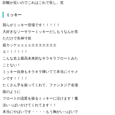
距離が近いのでこれはこれで良し。笑
ミッキー
我らがミッキー登場です！！！！！
大好きなソーサラーミッキーだしもうなんか見
ただけで失神寸前
超カッケェェェェエエエエエエエ
エ！！！！！！
こんな史上最高未来的なキラキラフロートみた
ことない！
ミッキー自身もキラキラ輝いてて本当にイケメ
ンです！！！！
たくさん手を振ってくれて、ファンタジア名場
面のように
フロートの流星を操るミッキーに泣けます！魔
法いっぱいかけてくれてます！！
本当にやばいです・・・・もう胸がいっぱいで