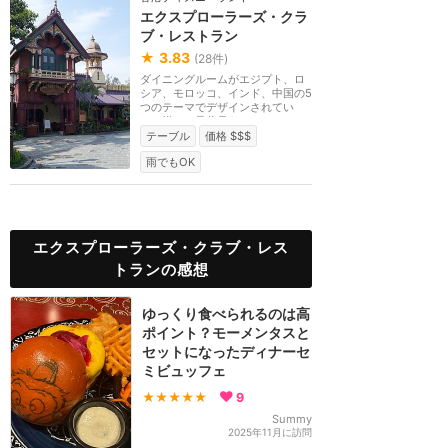
エクスプローラーズ・クラ
ブ・レストラン
★
3.83
(
28
件)
ダイニングルームがエジプト、ロ
シア、モロッコ、インド、中国の5
つのテーマでデザインされてい
て、様々な骨董品を...
テーブル
価格 $$$
雨でもOK
エクスプローラーズ・クラブ・レス
トランの感想
ゆっくり食べられるのは高
ポイント？モーメンタスと
セットになったディナーセ
ミビュッフェ
★★★★★
9
Summy
2025年11月に訪問