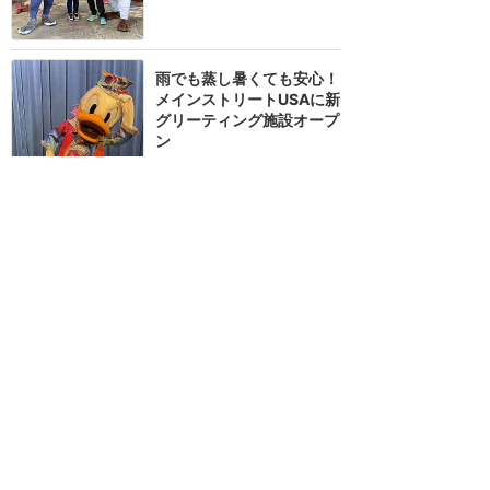
雨でも蒸し暑くても安心！
メインストリートUSAに新
グリーティング施設オープ
ン
★★★★★
10
Summy
2026年5月に訪問
アーリーでリーナベルと会
ってきました！（2025.2
の場合）
★★★★
★
9
2
北のプーさん
2025年2月に訪問