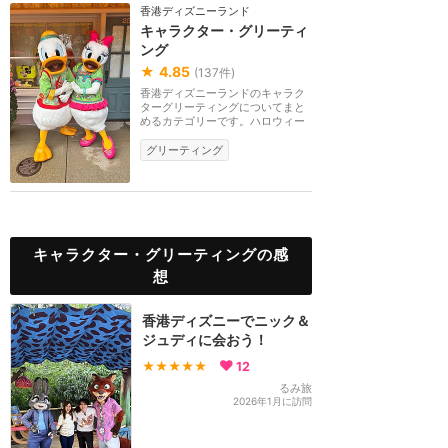
香港ディズニーランド
キャラクター・グリーティ
ング
★
4.85
(
137
件)
香港ディズニーランドのキャラク
ターグリーティングについてまと
めるカテゴリーです。ハロウィー
ン、クリスマス、...
グリーティング
キャラクター・グリーティングの感
想
香港ディズニーでニック＆
ジュディに会おう！
★★★★★
12
るみ旅
2026年1月に訪問