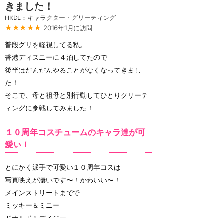
きました！
HKDL：キャラクター・グリーティング
★★★★★
2016年1月に訪問
普段グリを軽視してる私。
香港ディズニーに４泊してたので
後半はだんだんやることがなくなってきまし
た！
そこで、母と祖母と別行動してひとりグリーテ
ィングに参戦してみました！
１０周年コスチュームのキャラ達が可
愛い！
とにかく派手で可愛い１０周年コスは
写真映えが凄いです〜！かわいい〜！
メインストリートまでで
ミッキー＆ミニー
ドナルド＆デイジー