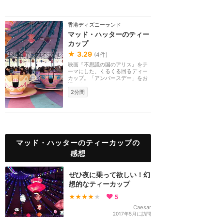
香港ディズニーランド
マッド・ハッターのティー
カップ
★
3.29
(
4
件)
映画『不思議の国のアリス』をテ
ーマにした、くるくる回るディー
カップ。「アンバースデー」をお
祝いするパーティ...
2分間
マッド・ハッターのティーカップの
感想
ぜひ夜に乗って欲しい！幻
想的なティーカップ
★★★★
★
5
Caesar
2017年5月に訪問