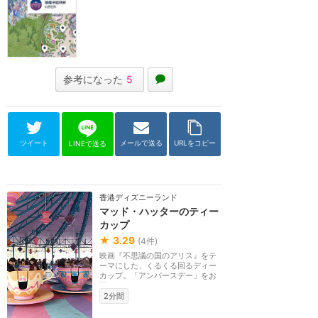
参考になった
5
ツイート
メールで送る
URLをコピー
LINEで送る
香港ディズニーランド
マッド・ハッターのティー
カップ
★
3.29
(
4
件)
映画『不思議の国のアリス』をテ
ーマにした、くるくる回るディー
カップ。「アンバースデー」をお
祝いするパーティ...
2分間