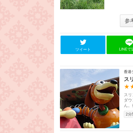
参
LINE
ツイート
香港
ス
★
スリ
ダウ
ん。
2分