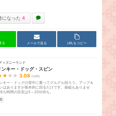
考になった
4
で送る
メールで送る
URLをコピー
ディズニーランド
リンキー・ドッグ・スピン
★★
★★
3.08
(
14
件)
ンキー・ドッグの背中に乗ってグルグル回ろう。アップ＆
ンはありますが基本的に回るだけです。操縦もありませ
待ち時間の目安は5～20分待ち。
間