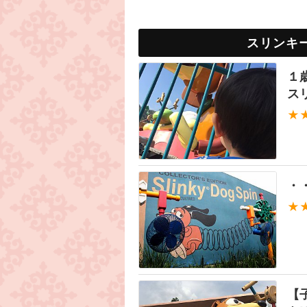
スリンキ
１
ス
★
・
★
【