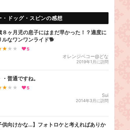
ー・ドッグ・スピンの感想
歳８ヶ月児の息子にはまだ早かった！？適度に
リルなワンワンライド🐕
★★
★★
5
オレンジペコー@どな
2019年1月に訪問
・・普通ですね。
★★
★★
5
Sui
2014年3月に訪問
子供向けかな...】フォトロケと考えればありか