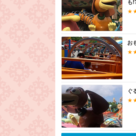
も⁉
★
お
★
ぐ
★