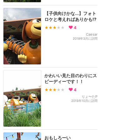
【子供向けかな...】フォト
ロケと考えればありかも⁉️
★★★
★★
4
Caesar
2018年3月に訪問
かわいい見た目のわりにス
ピーディーです！！
★★★
★★
4
りょ〜たP
2015年10月に訪問
おもしろーい