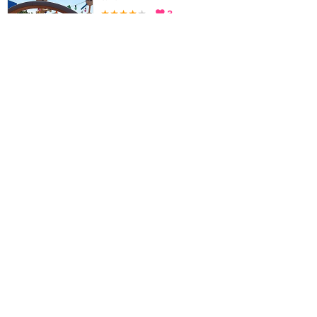
★★★★
★
3
うー
2014年に訪問
訪問日順でもっと読む
香港ディズニーランド
攻略ガイド
新着クチコミ
基礎知識
個人手配マニュアル
ホテル選び
キャラダイ予約
最新スポット