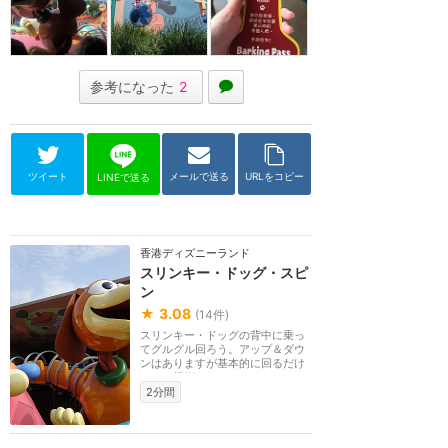
参考になった
2
ツイート
メールで送る
URLをコピー
LINEで送る
香港ディズニーランド
スリンキー・ドッグ・スピ
ン
★
3.08
(
14
件)
スリンキー・ドッグの背中に乗っ
てグルグル回ろう。アップ＆ダウ
ンはありますが基本的に回るだけ
です。操縦もあり...
2分間