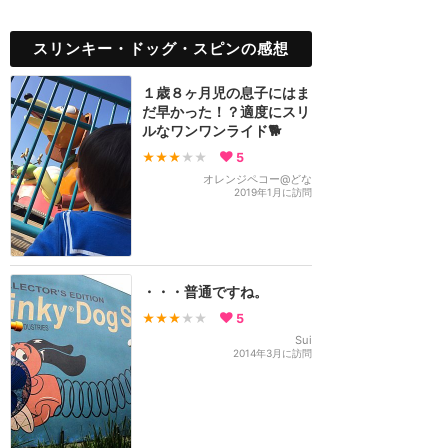
スリンキー・ドッグ・スピンの感想
１歳８ヶ月児の息子にはま
だ早かった！？適度にスリ
ルなワンワンライド🐕
★★★
★★
5
オレンジペコー@どな
2019年1月に訪問
・・・普通ですね。
★★★
★★
5
Sui
2014年3月に訪問