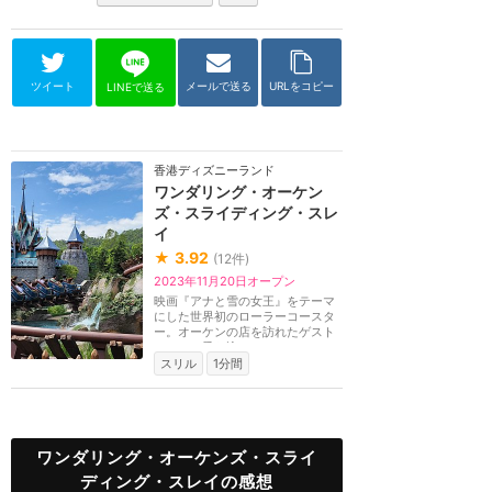
ツイート
メールで送る
URLをコピー
LINEで送る
香港ディズニーランド
ワンダリング・オーケン
ズ・スライディング・スレ
イ
★
3.92
(
12
件)
2023年11月20日オープン
映画『アナと雪の女王』をテーマ
にした世界初のローラーコースタ
ー。オーケンの店を訪れたゲスト
はソリに乗り込み...
スリル
1分間
ワンダリング・オーケンズ・スライ
ディング・スレイの感想