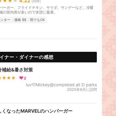
★★★
★
4.22
(
35
件)
バーガー、フライドチキン、サラダ、サンデーなど。冷暖
備の室内席が多いので休憩に最適。
ウンター
価格 $$
雨でもOK
イナー・ダイナーの感想
分補給&暑さ対策
★★★★
2
luv♡Mickey@completed all D parks
2025年8月に訪問
しくなったMARVELのハンバーガー