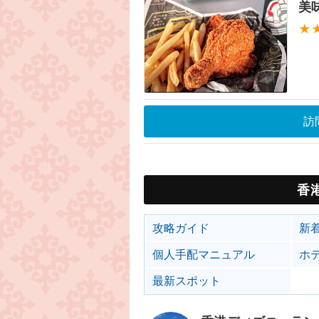
美
★
訪
香
攻略ガイド
新
個人手配マニュアル
ホ
最新スポット