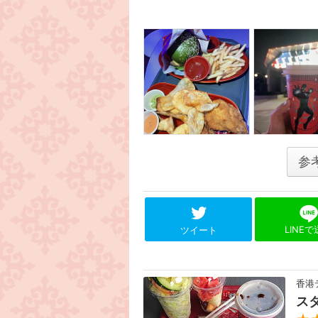
参
LINE
ツイート
香港
ス