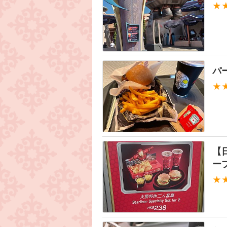
★
パ
★
【
ー
★