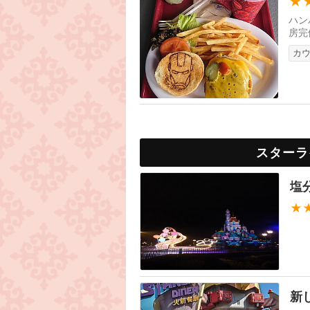
★
ハン
房完
カ
スターラ
塩
★
新