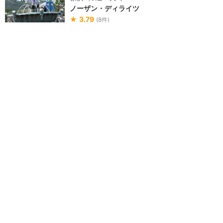
ノーザン・ディライツ
★
3.79
(
8
件)
2023年11月20日オープン
アレンデールの高級スイーツショ
ップ。北欧や映画のキャラクター
をモチーフにしたデザート、スイ
ーツ、ギフト菓子...
カウンター
価格 $
ノーザン・ディライツの感想
時間帯によっては中のほう
が早く購入可能？ソフトク
リームもケーキもの場合は
中で会計を
★★★★★
8
Summy
2024年2月に訪問