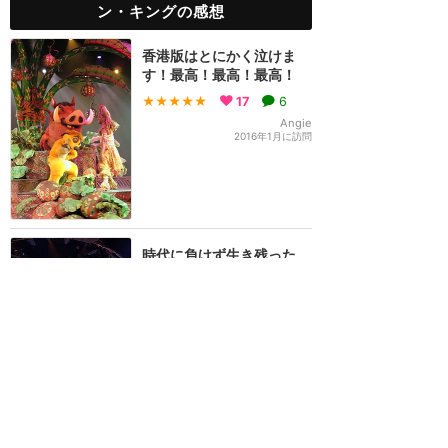
ン・キングの感想
香港版はとにかく泣けま
す！最高！最高！最高！
★★★★★
17
6
Angie
2016年1月に訪問
時代に負けず生き残った、
アジアディズニー最高のシ
ョー！
★★★★★
10
NEMO
2023年3月に訪問