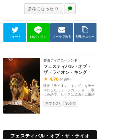
参考になった
9
ツイート
メールで送る
URLをコピー
LINEで送る
香港ディズニーランド
フェスティバル・オブ・
ザ・ライオン・キング
★
4.76
(
49
件)
映画『ライオン・キング』をテー
マにしたミュージカルショー。歌
は英語で、セリフは英語と広東語
になります。円形...
雨でもOK
30分間
フェスティバル・オブ・ザ・ライオ