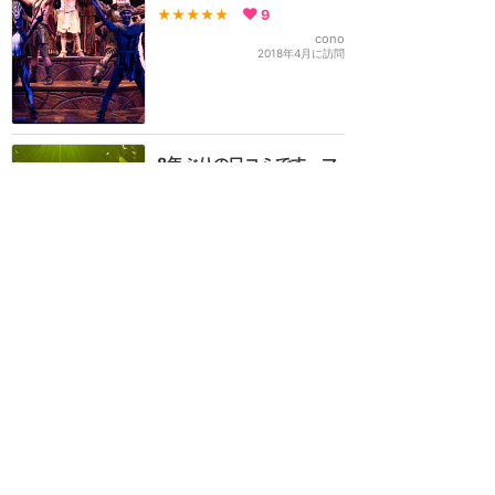
★★★★★
9
cono
2018年4月に訪問
8年ぶりの口コミです。マ
ジックアクセスの特権に感
謝❤️
★★★★★
6
sana
2024年8月に訪問
あっという間の30分！ラ
イオンキングの世界を楽し
めます。
★★★★★
5
すだち
2016年10月に訪問