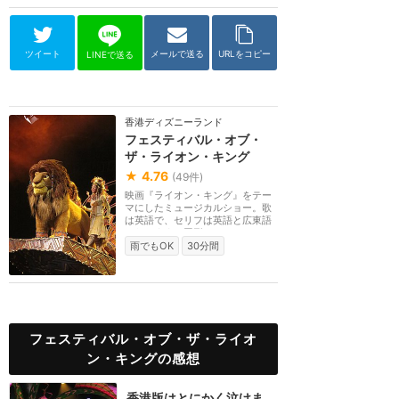
ツイート
メールで送る
URLをコピー
LINEで送る
香港ディズニーランド
フェスティバル・オブ・
ザ・ライオン・キング
★
4.76
(
49
件)
映画『ライオン・キング』をテー
マにしたミュージカルショー。歌
は英語で、セリフは英語と広東語
になります。円形...
雨でもOK
30分間
フェスティバル・オブ・ザ・ライオ
ン・キングの感想
香港版はとにかく泣けま