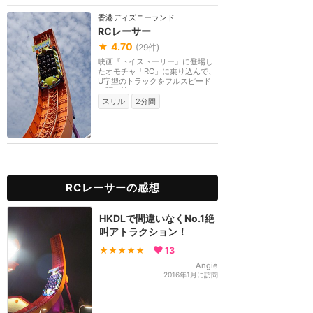
香港ディズニーランド
RCレーサー
★
4.70
(
29
件)
映画『トイストーリー』に登場し
たオモチャ「RC」に乗り込んで、
U字型のトラックをフルスピード
で駆け抜けよう。一...
スリル
2分間
RCレーサーの感想
HKDLで間違いなくNo.1絶
叫アトラクション！
★★★★★
13
Angie
2016年1月に訪問