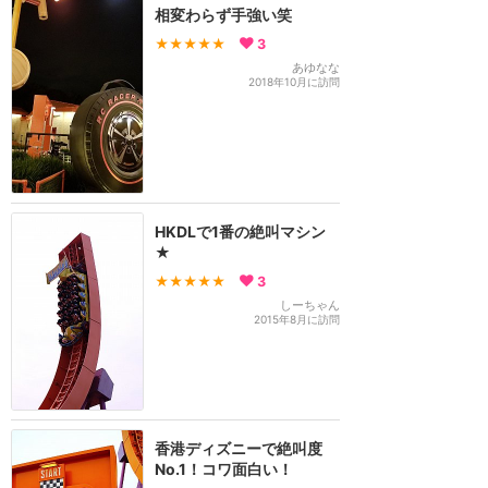
相変わらず手強い笑
★★★★★
3
あゆなな
2018年10月に訪問
HKDLで1番の絶叫マシン
★
★★★★★
3
しーちゃん
2015年8月に訪問
香港ディズニーで絶叫度
No.1！コワ面白い！