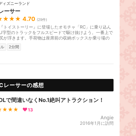
ディズニーランド
Cレーサー
★★★★
4.70
(
29
件)
『トイストーリー』に登場したオモチャ「RC」に乗り込ん
U字型のトラックをフルスピードで駆け抜けよう。一番上で
尻が浮きます。手荷物は座席前の収納ボックスか乗り場の
。待ち時間の目安は30～40...
リル
2分間
RCレーサーの感想
KDLで間違いなくNo.1絶叫アトラクション！
★★★★
13
Angie
2016年1月に訪問