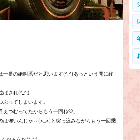
一番の絶叫系だと思います(^_^)あっという間に終
れ(^_^;)
つぶってしまいます。
目ぇつむってたからもう一回ね♡」
は怖いんじゃ～(>_<)と突っ込みながらもう一回乗
ろうな(^_^;)