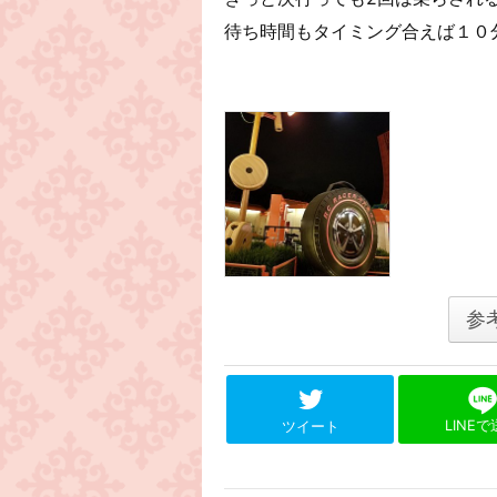
待ち時間もタイミング合えば１０
参
LINE
ツイート