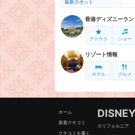
最新スポット
香港ディズニーラン
アトラク
ショー
リゾート情報
ホテル
グルメ
DISNE
ホーム
新着クチコミ
カリフォルニア
クチコミを書く