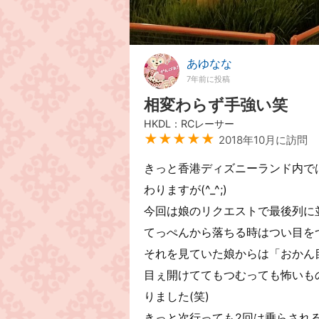
あゆなな
7年前に投稿
相変わらず手強い笑
HKDL：RCレーサー
★★★★★
2018年10月に訪問
きっと香港ディズニーランド内では
わりますが(^_^;)
今回は娘のリクエストで最後列に並ばさ
てっぺんから落ちる時はつい目を
それを見ていた娘からは「おかん
目ぇ開けててもつむっても怖いもの
りました(笑)
きっと次行っても2回は乗らされるんだ