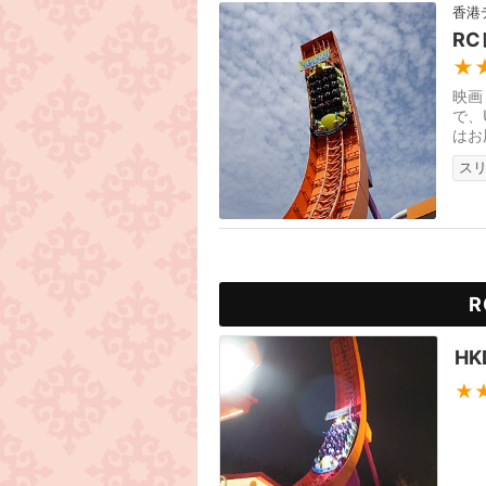
香港
R
★
映画
で、
はお
棚へ
ス
H
★