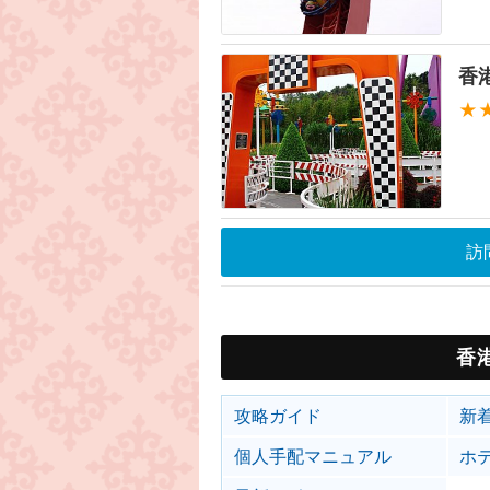
香
★
訪
香
攻略ガイド
新
個人手配マニュアル
ホ