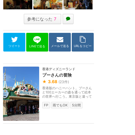
参考になった
7
ツイート
メールで送る
URLをコピー
LINEで送る
香港ディズニーランド
プーさんの冒険
★
3.68
(
23
件)
香港版のハニーハント。プーさん
と100エーカーの森を通って絵本
の世界へ行こう。東京版と違って
レールがあるライド...
FP
雨でもOK
5分間