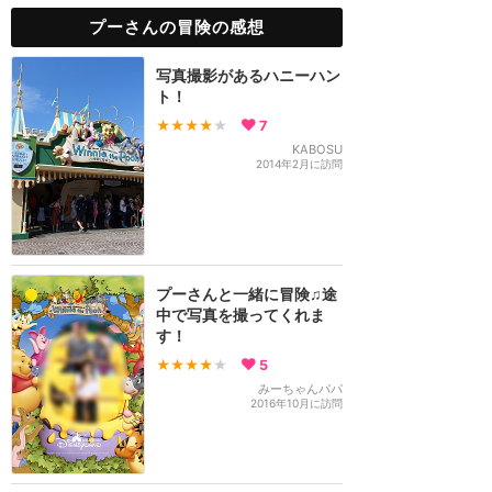
プーさんの冒険の感想
写真撮影があるハニーハン
ト！
★★★★
★
7
KABOSU
2014年2月に訪問
プーさんと一緒に冒険♫途
中で写真を撮ってくれま
す！
★★★★
★
5
みーちゃんパパ
2016年10月に訪問