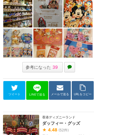
参考になった
39
ツイート
メールで送る
URLをコピー
LINEで送る
香港ディズニーランド
ダッフィー・グッズ
★
4.48
(
52
件)