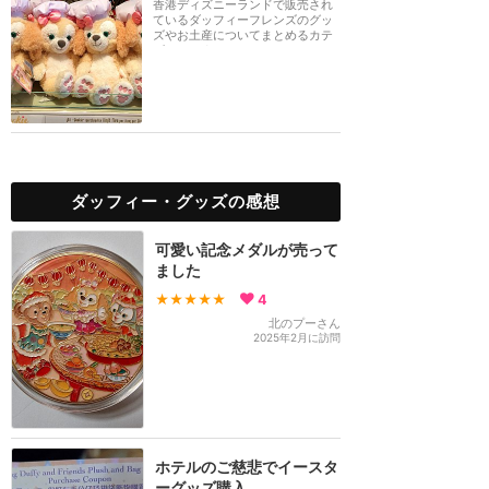
香港ディズニーランドで販売され
ているダッフィーフレンズのグッ
ズやお土産についてまとめるカテ
ゴリーです。
ダッフィー・グッズの感想
可愛い記念メダルが売って
ました
★★★★★
4
北のプーさん
2025年2月に訪問
ホテルのご慈悲でイースタ
ーグッズ購入