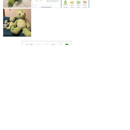
参考になった
10
ツイート
メールで送る
URLをコピー
LINEで送る
香港ディズニーランド
ダッフィー・グッズ
★
4.48
(
52
件)
香港ディズニーランドで販売され
ているダッフィーフレンズのグッ
ズやお土産についてまとめるカテ
ゴリーです。