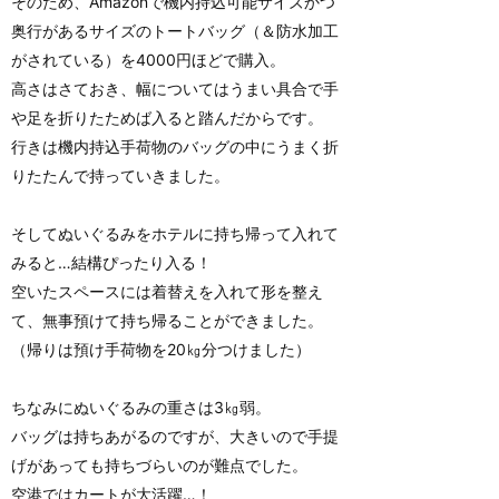
そのため、Amazonで機内持込可能サイズかつ
奥行があるサイズのトートバッグ（＆防水加工
がされている）を4000円ほどで購入。
高さはさておき、幅についてはうまい具合で手
や足を折りたためば入ると踏んだからです。
行きは機内持込手荷物のバッグの中にうまく折
りたたんで持っていきました。
そしてぬいぐるみをホテルに持ち帰って入れて
みると…結構ぴったり入る！
空いたスペースには着替えを入れて形を整え
て、無事預けて持ち帰ることができました。
（帰りは預け手荷物を20㎏分つけました）
ちなみにぬいぐるみの重さは3㎏弱。
バッグは持ちあがるのですが、大きいので手提
げがあっても持ちづらいのが難点でした。
空港ではカートが大活躍…！