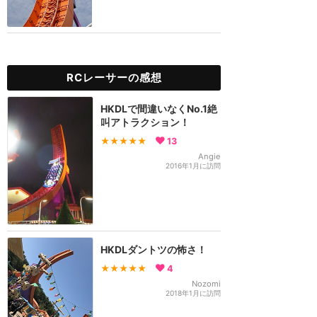
RCレーサーの感想
HKDLで間違いなくNo.1絶
叫アトラクション！
★★★★★
13
Angie
2016年1月に訪問
HKDLダントツの怖さ！
★★★★★
4
Nozomi
2018年1月に訪問