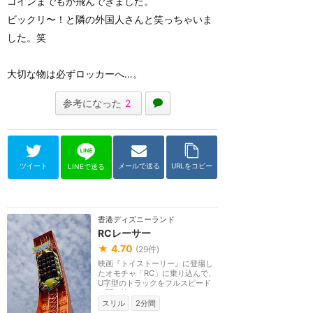
コインまでもが飛んできました。
ビックリ〜！と隣の外国人さんと笑っちゃいま
した。笑
大切な物は必ずロッカーへ…。
参考になった
2
ツイート
メールで送る
URLをコピー
LINEで送る
香港ディズニーランド
RCレーサー
★
4.70
(
29
件)
映画『トイストーリー』に登場し
たオモチャ「RC」に乗り込んで、
U字型のトラックをフルスピード
で駆け抜けよう。一...
スリル
2分間