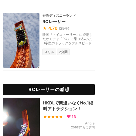
香港ディズニーランド
RCレーサー
★
4.70
(
29
件)
映画『トイストーリー』に登場し
たオモチャ「RC」に乗り込んで、
U字型のトラックをフルスピード
で駆け抜けよう。一...
スリル
2分間
RCレーサーの感想
HKDLで間違いなくNo.1絶
叫アトラクション！
★★★★★
13
Angie
2016年1月に訪問