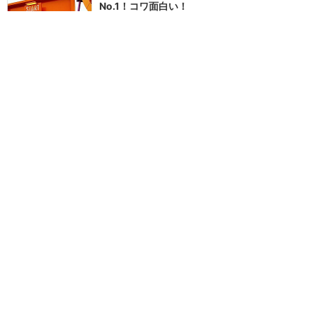
No.1！コワ面白い！
★★★★★
3
Sui
2014年3月に訪問
訪問日順でもっと読む
香港ディズニーランド
攻略ガイド
新着クチコミ
基礎知識
個人手配マニュアル
ホテル選び
キャラダイ予約
最新スポット