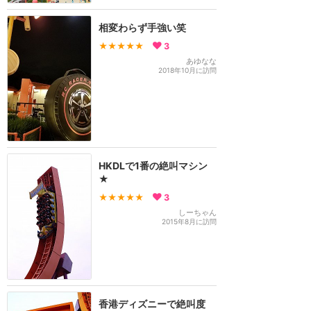
相変わらず手強い笑
★★★★★
3
あゆなな
2018年10月に訪問
HKDLで1番の絶叫マシン
★
★★★★★
3
しーちゃん
2015年8月に訪問
香港ディズニーで絶叫度