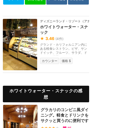
ディズニーランド・リゾート（アナハイム）
ホワイトウォーター・スナ
ック
★
3.46
(
4
件)
グランド・カリフォルニアン内に
ある軽食レストラン。ピザ、サン
ドイッチ、フルーツ、サラダ、ド
リンク、雑貨など...
カウンター
価格 $
ホワイトウォーター・スナックの感
想
グラカリのコンビニ風ダイ
ニング。軽食とドリンクを
サクッと買うのに便利です