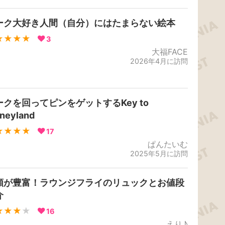
ーク大好き人間（自分）にはたまらない絵本
★★★★
3
大福FACE
2026年4月に訪問
ークを回ってピンをゲットするKey to
sneyland
★★★★
17
ぱんたいむ
2025年5月に訪問
類が豊富！ラウンジフライのリュックとお値段
介
★★★
★
16
えり♪