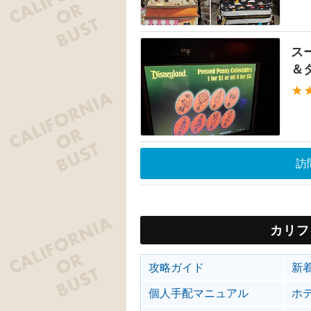
ス
＆
★
訪
カリフ
攻略ガイド
新
個人手配マニュアル
ホ