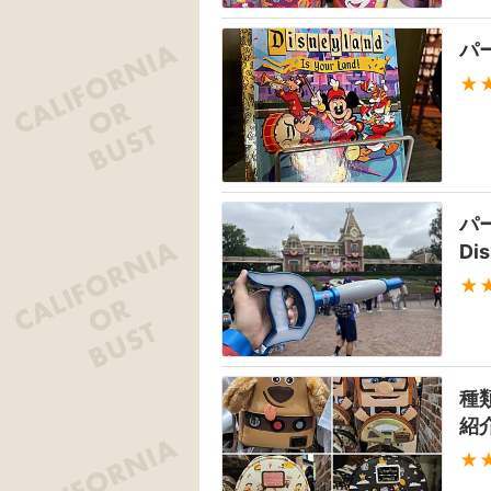
パ
★
パ
Di
★
種
紹
★