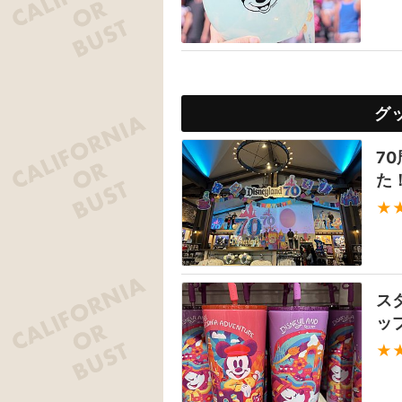
グ
7
た
★
ス
ッ
★