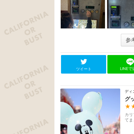
参
LINE
ツイート
ディ
グ
★
カリ
てま