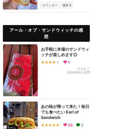
ンドウィッチ伯爵...
カウンター
価格 $
アール・オブ・サンドウィッチの感
想
お手軽に本場のサンドウィ
ッチが楽しめます◎
★★★★
★
1
りゃんこ
2024年8月に訪問
あの味が帰って来た！毎日
でも食べたい Earl of
Sandwich
★★★★★
23
2