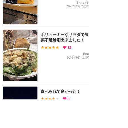
ジェシ子
2023年2月に訪問
ボリューミーなサラダで野
菜不足解消出来ました！
★★★★★
13
Boo
2019年9月に訪問
食べられて良かった！
★★★★
★
5
たまご
2019年1月に訪問