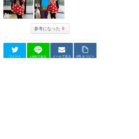
参考になった
9
ツイート
メールで送る
URLをコピー
LINEで送る
ディズニーランド・リゾート（アナハイム）
ディズニーPCHグリル
★
4.60
(
21
件)
2000/12/1 ～ 2020/3/1（終了）
パラダイスピアホテル内にあるキ
ャラクターダイニング。ドナル
ド、デイジー、スティッチに会え
ます。2018年7月10日...
ブッフェ
グリーティング
価格 $$$