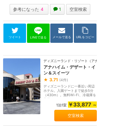
参考になった
4
1
空室検索
ツイート
メールで送る
URLをコピー
LINEで送る
ディズニーランド・リゾート（アナハイム）
アナハイム・デザート・イ
ン＆スイーツ
★
3.71
(
4
件)
ディズニーランドに一番近い周辺
ホテル。入園ゲートまで徒歩5分
（430m）。無料Wi-Fi、冷蔵庫を
完備。
￥33,877
～
1泊1室
空室検索