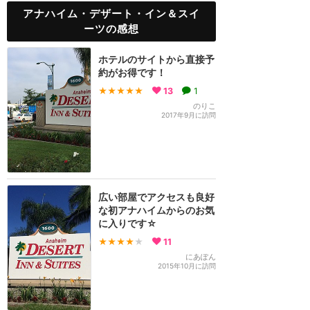
アナハイム・デザート・イン＆スイ
ーツの感想
ホテルのサイトから直接予
約がお得です！
★★★★★
13
1
のりこ
2017年9月に訪問
広い部屋でアクセスも良好
な初アナハイムからのお気
に入りです☆
★★★★
★
11
にあぽん
2015年10月に訪問