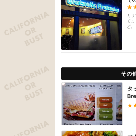
★
カリ
てま
ど。
その
タ
B
★