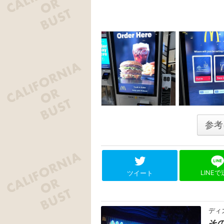
参考
LINE
ツイート
ディ
そ