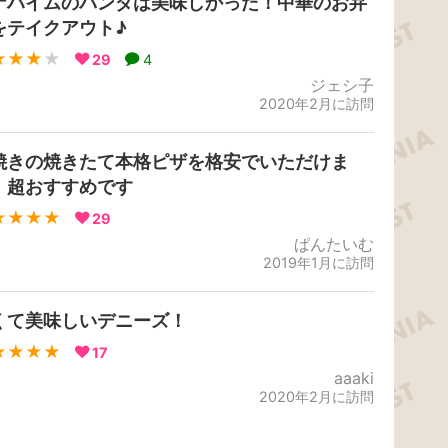
ナハイムのパンダは美味しかった！中華のお弁
をテイクアウト♪
★★★
★
29
4
ジェシ子
2020年2月に訪問
焼きの焼きたて本格ピザを格安でいただけま
。超おすすめです
★★★★
29
ぱんたいむ
2019年1月に訪問
くて美味しいデニーズ！
★★★★
17
aaaki
2020年2月に訪問