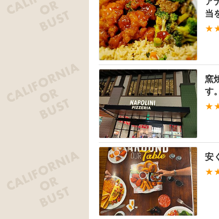
ア
当
★
窯
す
★
安
★