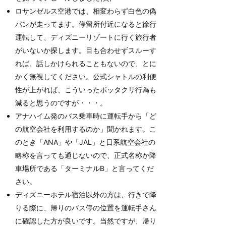
ロサンゼルス空港では、相変わらず白色の偽
バンが走ってます。停留所付近になると徐行
運転して、ディズニーリゾートに行く旅行者
がいないか探します。目も合わせずスルーす
れば、話しかけられることもないので、とに
かく無視してください。公式シャトルの利便
性が上がれば、こういったボッタクリ行為も
減ると思うのですが・・・。
アナハイム発のバス乗車時に運転手から「ど
の航空会社を利用するのか」聞かれます。こ
のとき「ANA」や「JAL」と日系航空会社の
略称を言っても通じないので、正式名称か降
車場所である「ターミナルB」と言ってくだ
さい。
ディズニーホテル宿泊以外の方は、行きで降
りる際に、帰りのバス停の位置を運転手さん
に確認した方が良いです。当然ですが、帰り