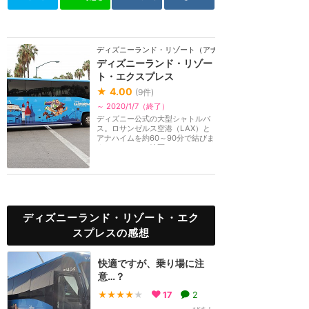
ディズニーランド・リゾート（アナハイム）
ディズニーランド・リゾー
ト・エクスプレス
★
4.00
(
9
件)
～ 2020/1/7（終了）
ディズニー公式の大型シャトルバ
ス。ロサンゼルス空港（LAX）と
アナハイムを約60～90分で結びま
す。アナハイム地区...
ディズニーランド・リゾート・エク
スプレスの感想
快適ですが、乗り場に注
意…？
★★★★
★
17
2