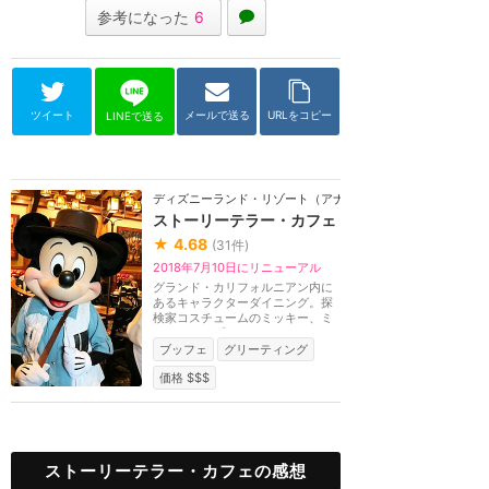
参考になった
6
ツイート
メールで送る
URLをコピー
LINEで送る
ディズニーランド・リゾート（アナハイム）
ストーリーテラー・カフェ
★
4.68
(
31
件)
2018年7月10日にリニューアル
グランド・カリフォルニアン内に
あるキャラクターダイニング。探
検家コスチュームのミッキー、ミ
ニー、チップ＆デ...
ブッフェ
グリーティング
価格 $$$
ストーリーテラー・カフェの感想