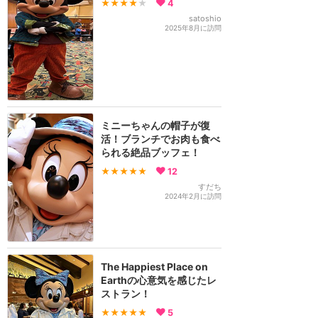
★★★★
★
4
satoshio
2025年8月に訪問
ミニーちゃんの帽子が復
活！ブランチでお肉も食べ
られる絶品ブッフェ！
★★★★★
12
すだち
2024年2月に訪問
The Happiest Place on
Earthの心意気を感じたレ
ストラン！
★★★★★
5