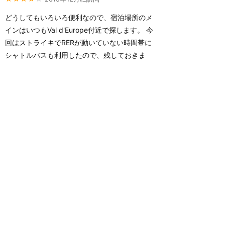
どうしてもいろいろ便利なので、宿泊場所のメ
インはいつもVal d'Europe付近で探します。 今
回はストライキでRERが動いていない時間帯に
シャトルバスも利用したので、残しておきま
す。（写真を撮り忘れてすみません！！） 無料
のシャトルバス ストライキ中の訪問だったので
すが、シャトルバスは普通に動いておりまし
た。...
続きを読む
5
もっと読む（あと4件）