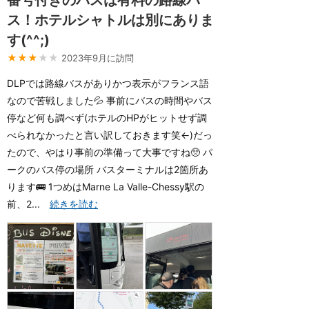
番号付きのバスは有料の路線バ
ス！ホテルシャトルは別にありま
す(^^;)
★★★
★★
2023年9月に訪問
DLPでは路線バスがありかつ表示がフランス語
なので苦戦しました💦 事前にバスの時間やバス
停など何も調べず(ホテルのHPがヒットせず調
べられなかったと言い訳しておきます笑←)だっ
たので、やはり事前の準備って大事ですね🥺 パ
ークのバス停の場所 バスターミナルは2箇所あ
ります🚌 1つめはMarne La Valle-Chessy駅の
前、2...
続きを読む