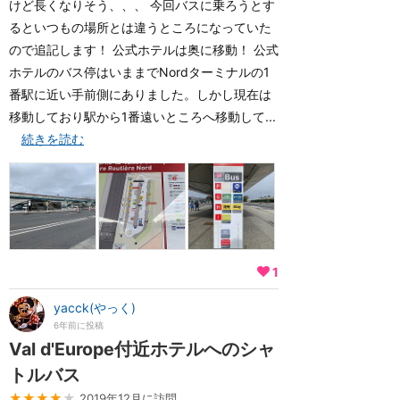
けど長くなりそう、、、 今回バスに乗ろうとす
るといつもの場所とは違うところになっていた
ので追記します！ 公式ホテルは奥に移動！ 公式
ホテルのバス停はいままでNordターミナルの1
番駅に近い手前側にありました。しかし現在は
移動しており駅から1番遠いところへ移動して...
続きを読む
1
yacck(やっく)
6年前に投稿
Val d'Europe付近ホテルへのシャ
トルバス
★★★★
★
2019年12月に訪問