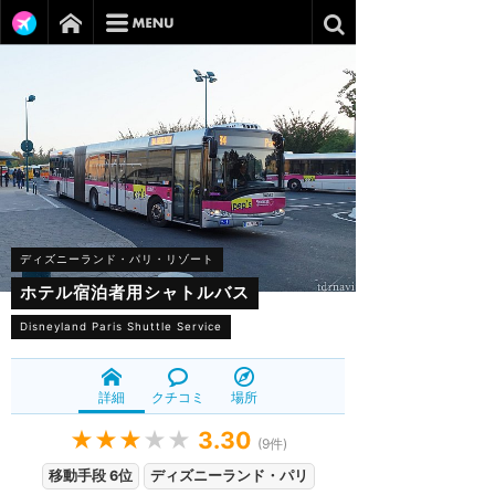
ディズニーランド・パリ・リゾート
ホテル宿泊者用シャトルバス
Disneyland Paris Shuttle Service
詳細
クチコミ
場所
★★★
★★
3.30
(
9
件)
移動手段 6位
ディズニーランド・パリ