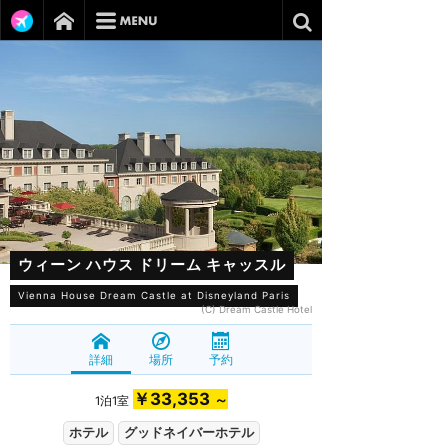
ウィーン ハウス ドリーム キャッスル
Vienna House Dream Castle at Disneyland Paris
(C) Dream Castle Hotel
詳細
場所
予約
￥33,353
～
1泊1室
ホテル
グッドネイバーホテル