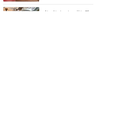
インベンション・サンデー
ブランチ 期待値高すぎた
かも
★★★
★★
4
じゃじゃん
2020年1月に訪問
元旦のスペシャルブランチ
★★★★
★
2
ぃち
2020年1月に訪問
時間制限なし⁉️全部のキャ