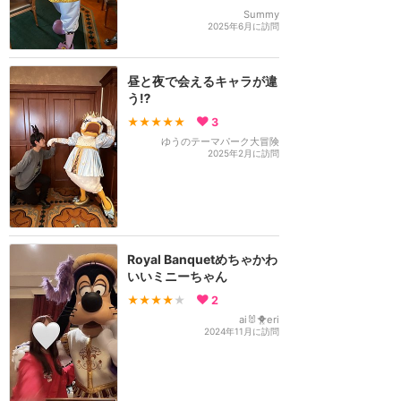
Summy
2025年6月に訪問
昼と夜で会えるキャラが違
う⁉️
★★★★★
3
ゆうのテーマパーク大冒険
2025年2月に訪問
Royal Banquetめちゃかわ
いいミニーちゃん
★★★★
★
2
ai🐰🐥eri
2024年11月に訪問