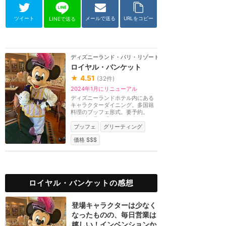
ツイート
メールで送る
URLをコピー
LINEで送る
ディズニーランド・パリ・リゾート
ロイヤル・バンケット
★
4.51
(
32
件)
2024年1月にリニューアル
ディズニーランドホテル内にある
キャラクターダイニング。多国籍
料理のブッフェ形式。要予約。
2024年1月に「Invent...
ブッフェ
グリーティング
価格 $$$
ロイヤル・バンケットの感想
登場キャラクターは少なく
なったものの、毎日営業は
嬉しい！インベンションか