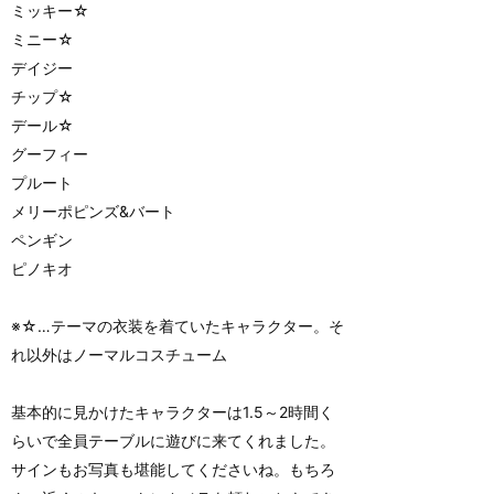
ミッキー☆
ミニー☆
デイジー
チップ☆
デール☆
グーフィー
プルート
メリーポピンズ&バート
ペンギン
ピノキオ
※☆…テーマの衣装を着ていたキャラクター。そ
れ以外はノーマルコスチューム
基本的に見かけたキャラクターは1.5～2時間く
らいで全員テーブルに遊びに来てくれました。
サインもお写真も堪能してくださいね。もちろ