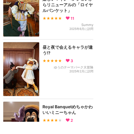
らリニューアルの「ロイヤ
ルバンケット」
★★★★★
11
Summy
2025年6月に訪問
昼と夜で会えるキャラが違
う⁉️
★★★★★
3
ゆうのテーマパーク大冒険
2025年2月に訪問
Royal Banquetめちゃかわ
いいミニーちゃん
★★★★
★
2
ai🐰🐥eri
2024年11月に訪問