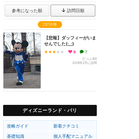
参考になった順
訪問日順
2018年
【悲報】ダッフィーがいま
せんでした(;_;)
★★★
★★
9
7
だっふ60
2018年2月に訪問
ディズニーランド・パリ
攻略ガイド
新着クチコミ
基礎知識
個人手配マニュアル