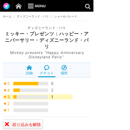
ホーム
/
ディズニーランド・パリ
/
ショー＆パレード
ディズニーランド・パリ
ミッキー・プレゼンツ：ハッピー・ア
ニバーサリー・ディズニーランド・パ
リ
Mickey presents “Happy Anniversary
Disneyland Paris”
詳細
クチコミ
場所
★5
8
★4
2
★3
1
★2
★1
絞り込みを解除