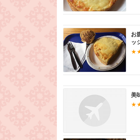
お
ッ
★
美
★