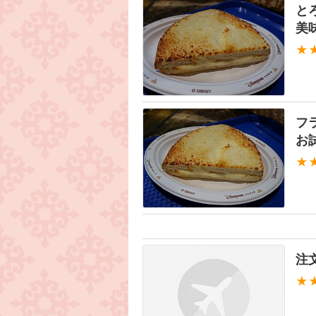
と
美
★
フ
お
★
注
★