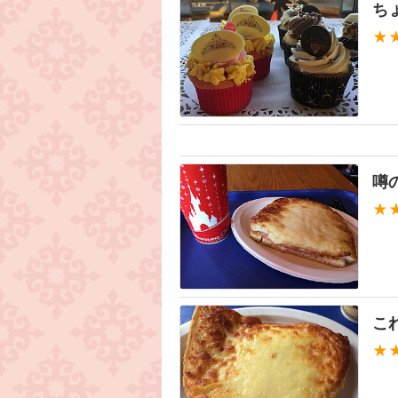
ち
★
噂
★
こ
★