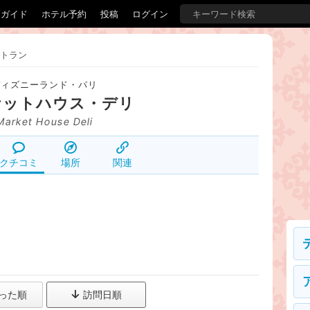
覇ガイド
ホテル予約
投稿
ログイン
トラン
ディズニーランド・パリ
ケットハウス・デリ
Market House Deli
クチコミ
場所
関連
った順
訪問日順