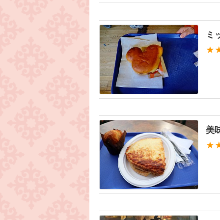
ミ
★
美
★