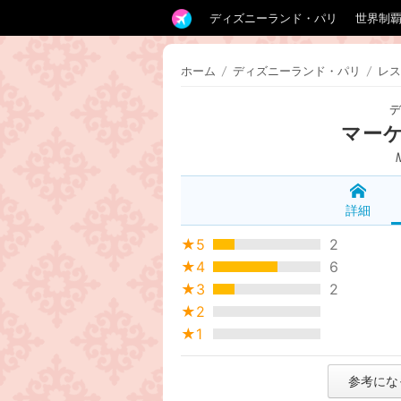
ディズニーランド・パリ
世界制
ホーム
/
ディズニーランド・パリ
/
レス
マー
詳細
★5
2
★4
6
★3
2
★2
★1
参考にな