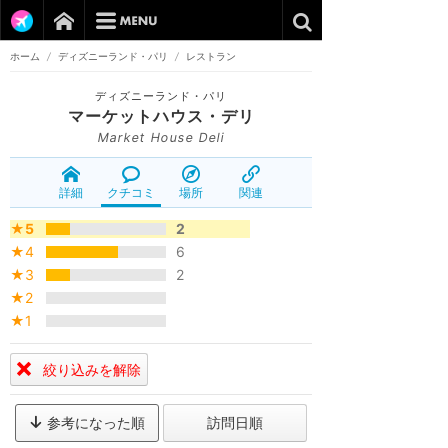
ホーム
/
ディズニーランド・パリ
/
レストラン
ディズニーランド・パリ
マーケットハウス・デリ
Market House Deli
詳細
クチコミ
場所
関連
★5
2
★4
6
★3
2
★2
★1
絞り込みを解除
参考になった順
訪問日順