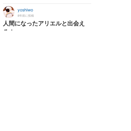
yoshiwo
8年前に投稿
人間になったアリエルと出会え
る！
★★★★★
2018年1月に訪問
オーベルジュ・ド・サンドリオンとは 以前にレ
ポートしましたコチラをご覧下さい。 https://t
drnavi.jp/park/dlp/17997 その日によって登場
キャラが違う？ 前回訪れた時は、 ベル シンデ
レラ パーラー スージー ミニー でしたが、今回
は ベル シンデレラ アリエル ラプンツェル パー
ラー スージー と、なんともゴー...
続きを読む