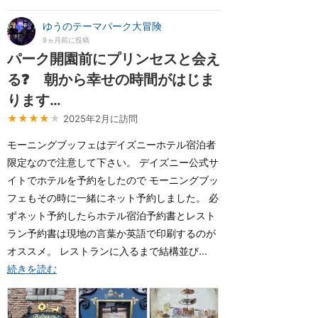
ゆうのテーマパーク大冒険
9ヵ月前に投稿
パーク開園前にプリンセスと会え
る❓ 朝から幸せの時間がはじま
ります…
★★★★
★
2025年2月に訪問
モーニングブッフェはデイズニーホテル宿泊者
限定なので注意して下さい。 デイズニー公式サ
イトでホテルを予約をしたので モーニングブッ
フェもその時に一緒にネット予約しました。 必
ずネット予約したらホテル宿泊予約書とレスト
ラン予約書は現地の言葉か英語で印刷するのが
オススメ。 レストランに入るまで結構並び...
続きを読む