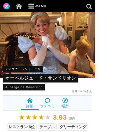
ディズニーランド・パリ
オーベルジュ・ド・サンドリオン
Auberge de Cendrillon
画像:
sanaさん
詳細
クチコミ
場所
★★★★
★
3.93
(
9
件)
レストラン 6位
テーブル
グリーティング